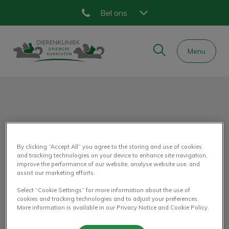
Bel ons
Zoek
Menu
Homepage Dierenkliniek Driemere
Zoek
Zoek
Amanda
By clicking “Accept All” you agree to the storing and use of cookies
and tracking technologies on your device to enhance site navigation,
improve the performance of our website, analyse website use, and
assist our marketing efforts.
PARAVETERINAIR
Select “Cookie Settings” for more information about the use of
cookies and tracking technologies and to adjust your preferences.
More information is available in our Privacy Notice and Cookie Policy.